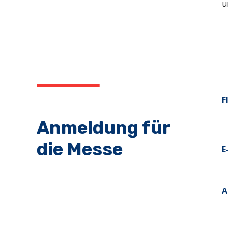
u
F
Anmeldung für
die Messe
E
A