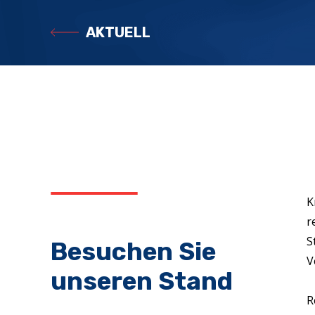
AKTUELL
K
r
S
Besuchen Sie
V
unseren Stand
R