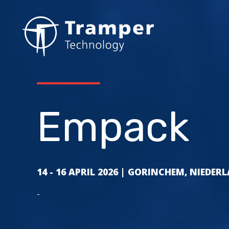
Direkt
zum
Inhalt
Empack
14
-
16 APRIL 2026
| GORINCHEM, NIEDER
-